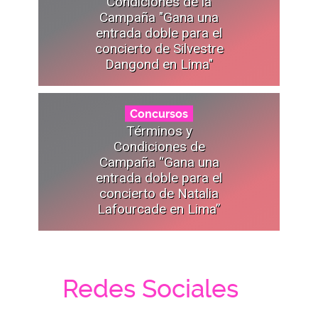
Condiciones de la
Campaña "Gana una
entrada doble para el
concierto de Silvestre
Dangond en Lima"
Concursos
Términos y
Condiciones de
Campaña “Gana una
entrada doble para el
concierto de Natalia
Lafourcade en Lima”
Redes Sociales