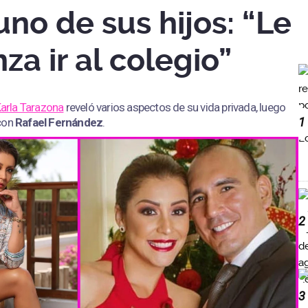
no de sus hijos: “Le
a ir al colegio”
arla Tarazona
reveló varios aspectos de su vida privada, luego
1
 con
Rafael Fernández
.
2
3