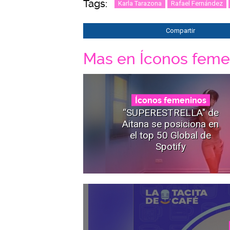
Tags:
Karla Tarazona
Rafael Fernández
Compartir
Mas en Íconos feme
Íconos femeninos
“SUPERESTRELLA" de
Aitana se posiciona en
el top 50 Global de
Spotify