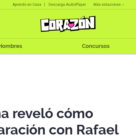
Más estaciones
Aprendo en Casa
Descarga AudioPlayer
Hombres
Concursos
na reveló cómo
aración con Rafael