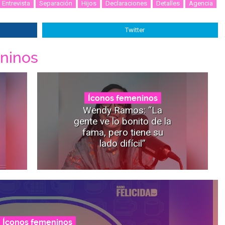
Entrevista
Separación
Hijos
Declaraciones
Detalles
Agencia
Twitter
ninos
Íconos femeninos
Wendy Ramos: “La
gente ve lo bonito de la
fama, pero tiene su
lado difícil”
Íconos femeninos