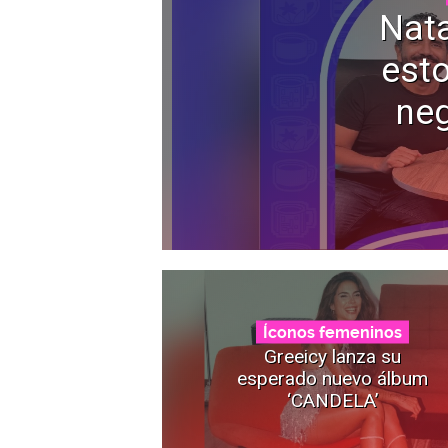
Nata
esto
neg
Íconos femeninos
Greeicy lanza su
esperado nuevo álbum
‘CANDELA’