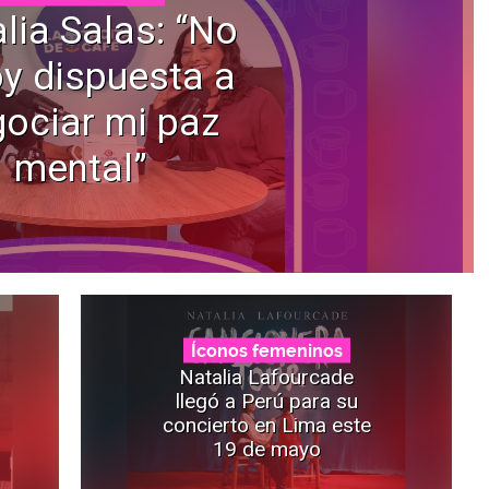
lia Salas: “No
y dispuesta a
ociar mi paz
mental”
Íconos femeninos
Natalia Lafourcade
llegó a Perú para su
concierto en Lima este
19 de mayo