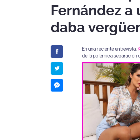
Fernández a u
daba vergüenz
En una reciente entrevista,
K
de la polémica separación