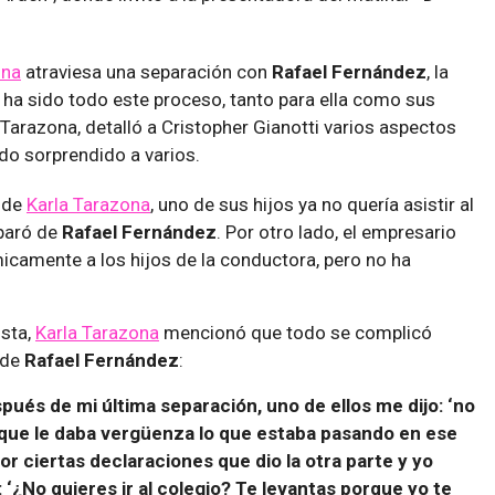
ona
atraviesa una separación con
Rafael Fernández
, la
ha sido todo este proceso, tanto para ella como sus
e Tarazona, detalló a Cristopher Gianotti varios aspectos
ndo sorprendido a varios.
 de
Karla Tarazona
, uno de sus hijos ya no quería asistir al
eparó de
Rafael Fernández
. Por otro lado, el empresario
camente a los hijos de la conductora, pero no ha
ista,
Karla Tarazona
mencionó que todo se complicó
 de
Rafael Fernández
:
ués de mi última separación, uno de ellos me dijo: ‘no
porque le daba vergüenza lo que estaba pasando en ese
 ciertas declaraciones que dio la otra parte y yo
 ‘¿No quieres ir al colegio? Te levantas porque yo te