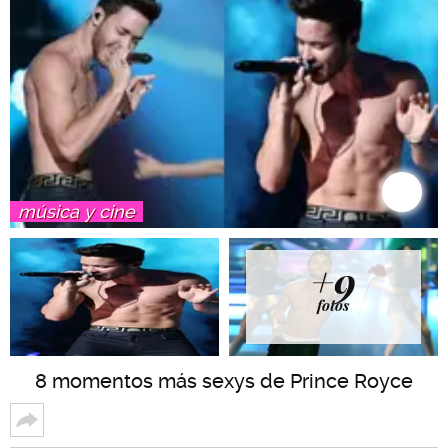
música y cine
+9
fotos
8 momentos más sexys de Prince Royce