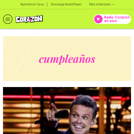
Aprendo en Casa
Descarga AudioPlayer
Más estaciones
Radio Corazón
en vivo
cumpleaños