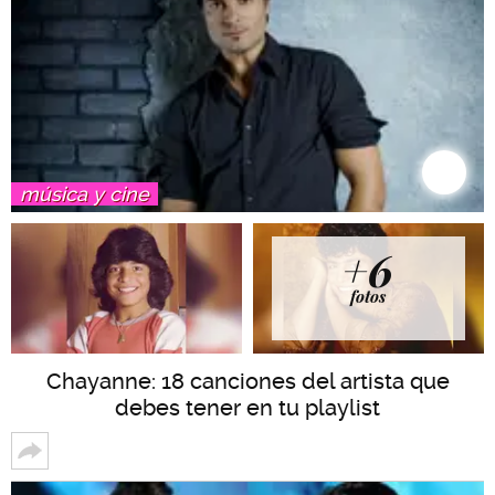
música y cine
+6
fotos
Chayanne: 18 canciones del artista que
debes tener en tu playlist