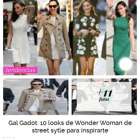
tendencias
+11
fotos
Gal Gadot: 10 looks de Wonder Woman de
street sytle para inspirarte