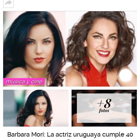
música y cine
+8
fotos
Barbara Mori: La actriz uruguaya cumple 40