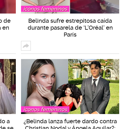
íconos femeninos
o de
Belinda sufre estrepitosa caída
a en
durante pasarela de ‘L’Oréal’ en
París
íconos femeninos
do a
¿Belinda lanza fuerte dardo contra
de se
Christian Nodal y Ángela Aguilar?: