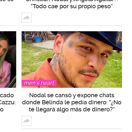
“Todo cae por su propio peso”
men's heart
icado
Nodal se cansó y expone chats
Cazzu:
donde Belinda le pedía dinero: "¿No
lo
te llegará algo más de dinero?”