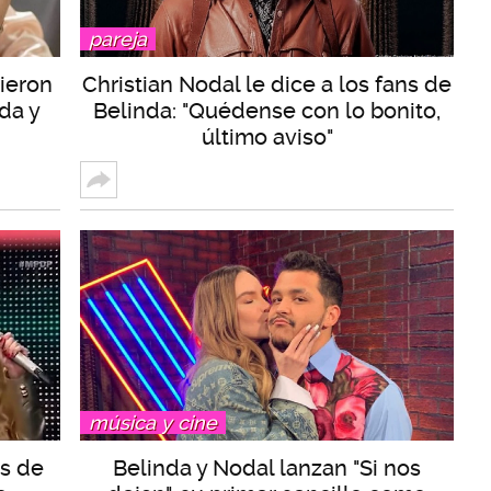
pareja
ieron
Christian Nodal le dice a los fans de
da y
Belinda: "Quédense con lo bonito,
último aviso"
música y cine
as de
Belinda y Nodal lanzan "Si nos