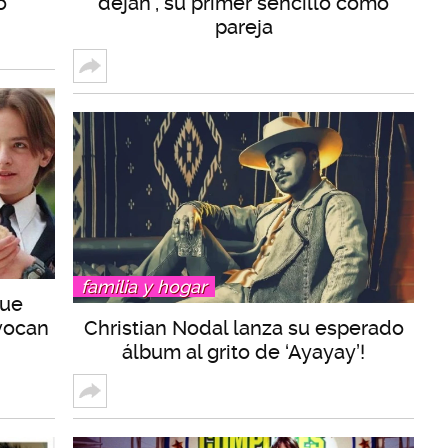
o
dejan", su primer sencillo como
pareja
familia y hogar
que
vocan
Christian Nodal lanza su esperado
álbum al grito de ‘Ayayay’!