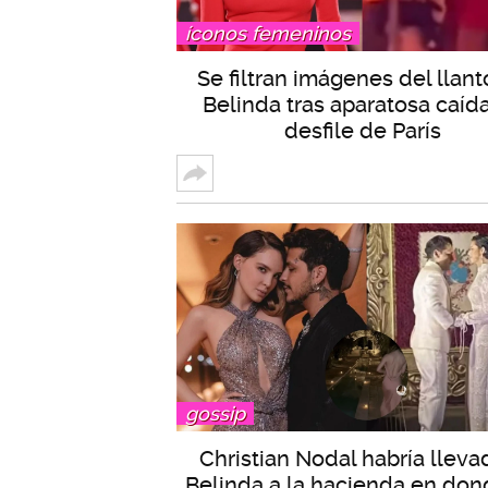
íconos femeninos
Se filtran imágenes del llant
Belinda tras aparatosa caíd
desfile de París
gossip
Christian Nodal habría lleva
Belinda a la hacienda en don