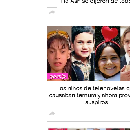
Ha*Ash se dijeron de tod
gossip
Los niños de telenovelas 
causaban ternura y ahora pro
suspiros