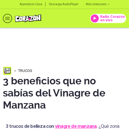
Aprendo en Casa
Descarga AudioPlayer
Más estaciones
Radio Corazón
en vivo
TRUCOS
3 beneficios que no
sabías del Vinagre de
Manzana
3 trucos de belleza con
vinagre de manzana
. ¿Qué zona