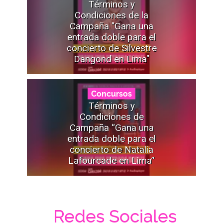
Términos y
Condiciones de la
Campaña "Gana una
entrada doble para el
concierto de Silvestre
Dangond en Lima"
Concursos
Términos y
Condiciones de
Campaña “Gana una
entrada doble para el
concierto de Natalia
Lafourcade en Lima”
Redes Sociales