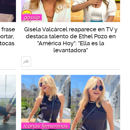
gossip
 frase
Gisela Valcárcel reaparece en TV y
ortar,
destaca talento de Ethel Pozo en
 tocas
"América Hoy": "Ella es la
levantadora"
íconos femeninos