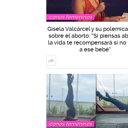
íconos femeninos
Gisela Valcárcel y su polemica
sobre el aborto: “Si piensas ab
la vida te recompensará si no
a ese bebé”
íconos femeninos