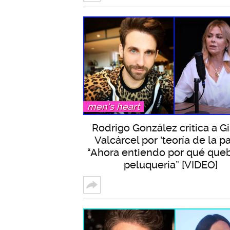
men's heart
Rodrigo González critica a G
Valcárcel por 'teoría de la pal
“Ahora entiendo por qué queb
peluquería” [VIDEO]