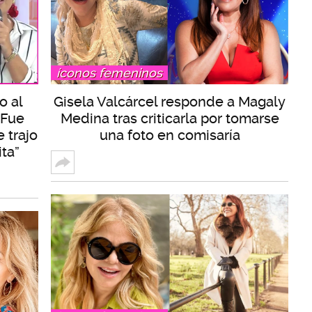
íconos femeninos
o al
Gisela Valcárcel responde a Magaly
 Fue
Medina tras criticarla por tomarse
 trajo
una foto en comisaría
ita”