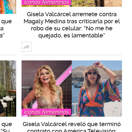
íconos femeninos
Gisela Valcárcel arremete contra
o que
Magaly Medina tras criticarla por el
la
robo de su celular: “No me he
a”
quejado, es lamentable”
íconos femeninos
z que
Gisela Valcárcel reveló que terminó
 “Su
contrato con América Televisión: