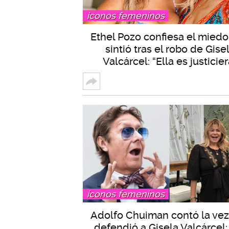
íconos femeninos
Ethel Pozo confiesa el mied
sintió tras el robo de Gise
Valcárcel: “Ella es justicier
íconos femeninos
Adolfo Chuiman contó la ve
defendió a Gisela Valcárcel: