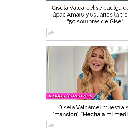
Gisela Valcárcel se cuelga 
Túpac Amaru y usuarios la tro
"50 sombras de Gise"
íconos femeninos
Gisela Valcárcel muestra 
'mansión': “Hecha a mi med