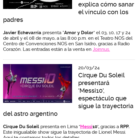
explica cómo sanar
el vínculo con los
padres
Javier Echevarría
presenta “
Amor y Dolor
” el 03, 10, 17 y 24
de abril y el 08 de mayo, a las 8:00 p.m. en el Teatro NOS del
Centro de Convenciones NOS en San Isidro, gracias a Radio
Corazón. Las entradas están a la venta en
Joinnus.
20/03/24
Cirque Du Soleil
presentará
'Messi10',
espectáculo que
sigue la trayectoria
del astro argentino
Cirque Du Soleil
presenta en Lima
'
Messi
10',
gracias a
RPP.
Este inigualable show
sigue la trayectoria de Lionel Messi.
Aquí te contamos todos los detalles.