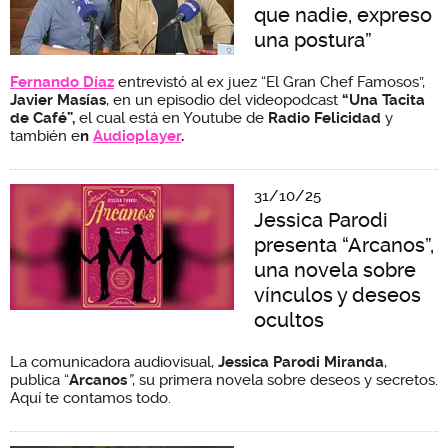
que nadie, expreso
una postura”
Fernando Díaz
entrevistó al ex juez “El Gran Chef Famosos”,
Javier Masías
,
en un episodio del videopodcast
“Una Tacita
de Café”,
el cual está en Youtube de
Radio Felicidad
y
también e
n
Audioplayer
.
31/10/25
Jessica Parodi
presenta “Arcanos”,
una novela sobre
vínculos y deseos
ocultos
La comunicadora audiovisual,
Jessica Parodi Miranda
,
publica “
Arcanos
”
, su primera novela
sobre deseos y secretos.
Aquí te contamos todo.