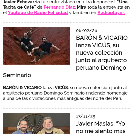
Javier Echevarría
fue entrevistado
en el videopodcast
“Una
Tacita de Café”
de
Fernando Díaz
. Mira
toda la entrevista en
el
Youtube de Radio Felicidad
y también en
Audioplayer.
06/02/26
BARÓN & VICARIO
lanza VICÚS, su
nueva colección
junto al arquitecto
peruano Domingo
Seminario
BARÓN & VICARIO
lanza
VICÚS
, su nueva colección junto al
arquitecto peruano Domingo Seminario rindiendo homenaje
a una de las civilizaciones más antiguas del norte del Perú.
17/11/25
Javier Masías: “Yo
no me siento más