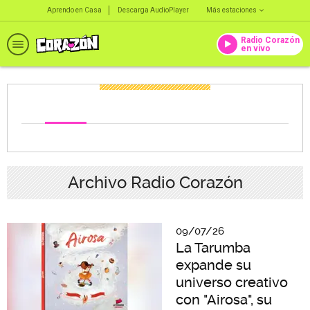
Aprendo en Casa
Descarga AudioPlayer
Más estaciones
Radio Corazón
en vivo
Archivo Radio Corazón
09/07/26
La Tarumba
expande su
universo creativo
con "Airosa", su