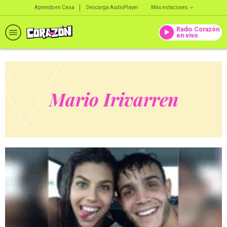
Aprendo en Casa
Descarga AudioPlayer
Más estaciones
Radio Corazón
en vivo
Mario Irivarren