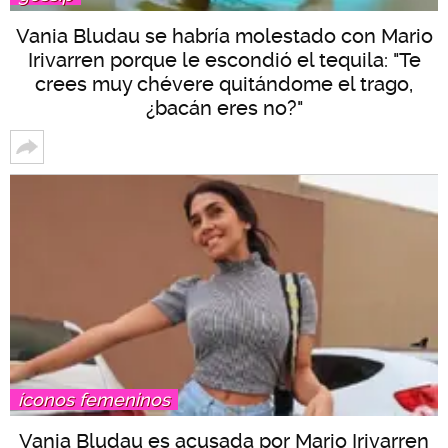
Vania Bludau se habría molestado con Mario
Irivarren porque le escondió el tequila: "Te
crees muy chévere quitándome el trago,
¿bacán eres no?"
íconos femeninos
Vania Bludau es acusada por Mario Irivarren